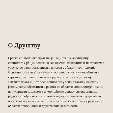
О Друштву
Српско социолошко друштво је национална асоцијација
социолога Србије, основано као научно, невладино и нестраначко
удружење ради остваривања циљева у области социологије.
Основни циљеви Удружења су: организовање и унапређивање
стручног, наставног и научног рада у области социологије;
заштита права и интереса социолога у запошљавању, научном и
јавном раду; објављивање радова из области социологије и њено
популарисање; ширење и коришћење социолошких сазнања
ради унапређивања друштвених односа и решавања друштвених
проблема и укључивање стручног социолошког рада у различите
области привредних и друштвених делатности.