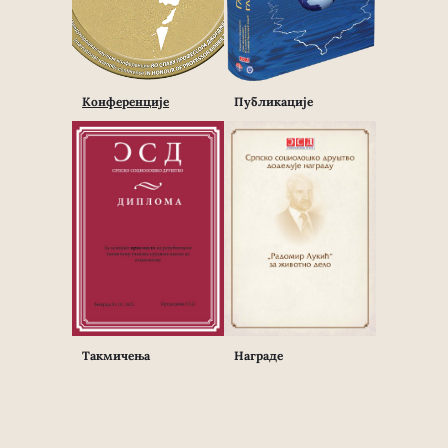
Конференције
Публикације
Такмичења
Награде