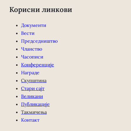
Корисни линкови
Документи
Вести
Председништво
Чланство
Часописи
Конференције
Награде
Скупштина
Стари сајт
Великани
Публикације
Такмичења
Контакт