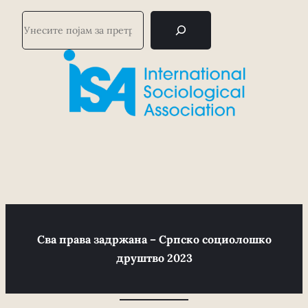
П
р
е
т
р
а
г
а
Сва права задржана – Српско социолошко
друштво 2023