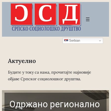
Скочи
на
садржај
Serbian
Актуелно
Будите у току са нама, прочитајте најновије
објаве Српског социолошког друштва.
Одржано регионално