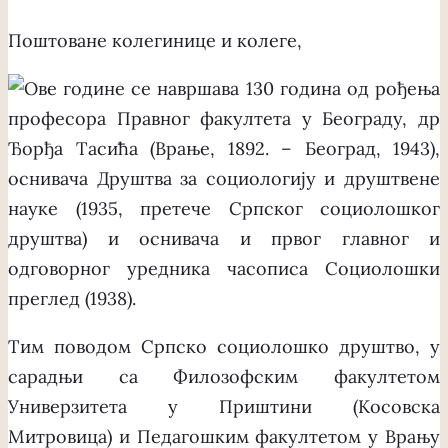
Поштоване колегинице и колеге,
Ове године се навршава 130 година од рођења
професора Правног факултета у Београду, др
Ђорђа Тасића (Врање, 1892. – Београд, 1943),
оснивача Друштва за социологију и друштвене
науке (1935, претече Српског социолошког
друштва) и оснивача и првог главног и
одговорног уредника часописа Социолошки
преглед (1938).
Тим поводом Српско социолошко друштво, у
сарадњи са Филозофским факултетом
Универзитета у Приштини (Косовска
Митровица) и Педагошким факултетом у Врању