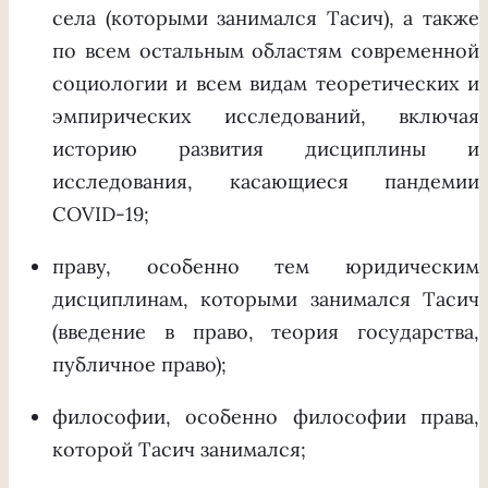
села (которыми занимался Тасич), а также
по всем остальным областям современной
социологии и всем видам теоретических и
эмпирических исследований, включая
историю развития дисциплины и
исследования, касающиеся пандемии
COVID-19;
праву, особенно тем юридическим
дисциплинам, которыми занимался Тасич
(введение в право, теория государства,
публичное право);
философии, особенно философии права,
которой Тасич занимался;