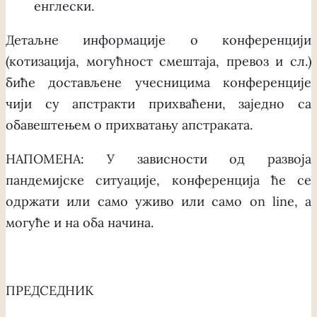
енглески.
Детаљне информације о конференцији
(котизација, могућност смештаја, превоз и сл.)
биће достављене учесницима конференције
чији су апстракти прихваћени, заједно са
обавештењем о прихватању апстраката.
НАПОМЕНА: У зависности од развоја
пандемијске ситуације, конференција ће се
одржати или само уживо или само on line, а
могуће и на оба начина.
ПРЕДСЕДНИК