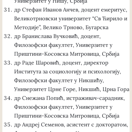
Универзитет у Нишу, Србија
др Стефан Иванов Анчев, доцент емеритус,
Великотрновски универзитет “Св Ћирило и
Методије”, Велико Трново, Бугарска
др Бранислава Вучковић, доцент,
Филозофски факултет, Универзитет у
Приштини-Косовска Митровица, Србија
др Раде Шаровић, доцент, директор
Института за социологију и психологију,
Филозофски факултет у Никшићу,
Универзитет Црне Горе, Никшић, Црна Гора
др Снежана Попић, истраживач-сарадник,
Филозофски факултет, Универзитет у
Приштини-Косовска Митровица, Србија
др Андреј Семенов, асистент с докторатом,