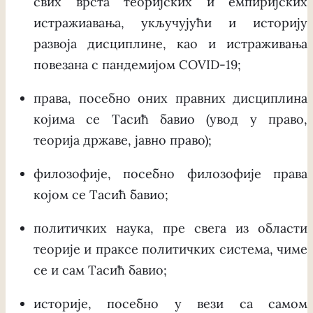
свих врста теоријских и емпиријских
истражиавања, укључујући и историју
развоја дисциплине, као и истраживања
повезана с пандемијом COVID-19;
права, посебно оних правних дисциплина
којима се Тасић бавио (увод у право,
теорија државе, јавно право);
филозофије, посебно филозофије права
којом се Тасић бавио;
политичких наука, пре свега из области
теорије и праксе политичких система, чиме
се и сам Тасић бавио;
историје, посебно у вези са самом