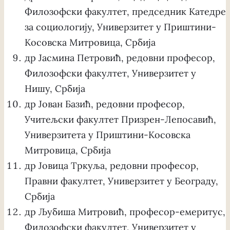
Филозофски факултет, председник Катедре
за социологију, Универзитет у Приштини-
Косовска Митровица, Србија
др Јасмина Петровић, редовни професор,
Филозофски факултет, Универзитет у
Нишу, Србија
др Јован Базић, редовни професор,
Учитељски факултет Призрен-Лепосавић,
Универзитета у Приштини-Косовска
Митровица, Србија
др Јовица Тркуља, редовни професор,
Правни факултет, Универзитет у Београду,
Србија
др Љубиша Митровић, професор-емеритус,
Филозофски факултет, Универзитет у