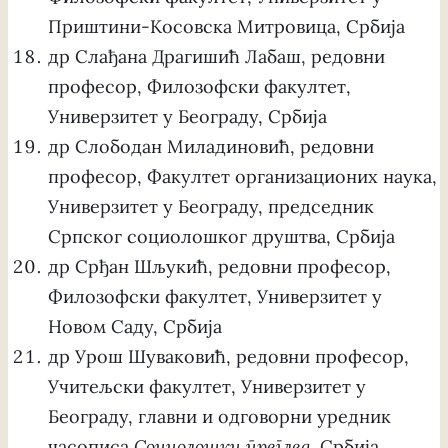
Приштини-Косовска Митровица, Србија
др Слађана Драгишић Лабаш, редовни
професор, Филозофски факултет,
Универзитет у Београду, Србија
др Слободан Миладиновић, редовни
професор, Факултет организационих наука,
Универзитет у Београду, председник
Српског социолошког друштва, Србија
др Срђан Шљукић, редовни професор,
Филозофски факултет, Универзитет у
Новом Саду, Србија
др Урош Шуваковић, редовни професор,
Учитељски факултет, Универзитет у
Београду, главни и одговорни уредник
часописа
Социолошки преглед
, Србија