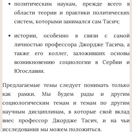
политическим наукам, прежде всего в
области теории и практики политических
систем, которыми занимался сам Тасич;
истории, особенно в связи с самой
личностью профессора Джордже Тасича, а
также его коллег, заложивших основы
возникновению социологии в Сербии и
Югославии.
Предлагаемые темы следует понимать только
как рамки. Мы будем рады и другим
социологическим темам и темам по другим
научным дисциплинам, в которые свой вклад
внес профессор Джордже Тасич, и на чьи
исследования мы можем положиться.