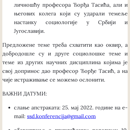
личношћу професора Ђорђа Тасића, али и
његових колега који су ударали темеље
настанку социологије у Србији и
Југославији.
Предложене теме треба схватити као оквир, а
добродошле су и друге социолошке теме и
теме из других научних дисциплина којима је
свој допринос дао професор Ђорђе Тасић, а на
чије истраживање се можемо ослонити.
ВАЖНИ ДАТУМИ:
слање апстраката: 25. мај 2022. године на e-
mail:
ssd.konferencija@gmail.com