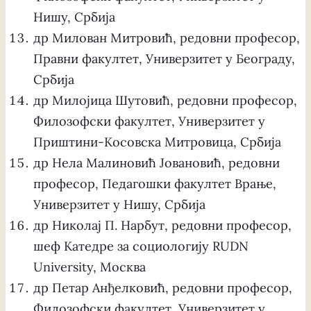
Нишу, Србија
др Милован Митровић, редовни професор,
Правни факултет, Универзитет у Београду,
Србија
др Милојица Шутовић, редовни професор,
Филозофски факултет, Универзитет у
Приштини-Косовска Митровица, Србија
др Нела Малиновић Јовановић, редовни
професор, Педагошки факултет Врање,
Универзитет у Нишу, Србија
др Николај П. Нарбут, редовни професор,
шеф Катедре за социологију RUDN
University, Москва
др Петар Анђелковић, редовни професор,
Филозофски факултет, Универзитет у