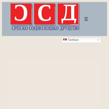
Скочи
на
садржај
Serbian