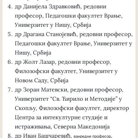
др Данијела Здравковић, редовни
професор, Педагошки факултет Врање,
Универзитет у Нишу, Србија
др Драгана Станојевић, редовни професор,
Педагошки факултет Врање, Универзитет у
Нишу, Србија
др Жолт Лазар, редовни професор,
Филозофски факултет, Универзитет у
Новом Саду, Србија
др Зоран Матевски, редовни професор,
Универзитет “Св. Ћирило и Методије” у
Скопљу, Филозофски факултет, директор
Центра за интекултурне студије и
истраживања, Северна Македонија
др Иван Башчаревић,
,
ванредни професор