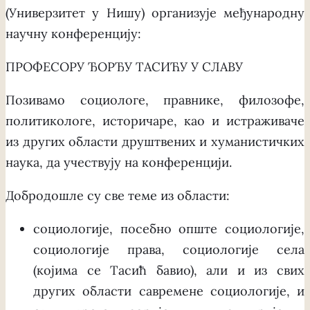
(Универзитет у Нишу) организује међународну
научну конференцију:
ПРОФЕСОРУ ЂОРЂУ ТАСИЋУ У СЛАВУ
Позивамо социологе, правнике, филозофе,
политикологе, историчаре, као и истраживаче
из других области друштвених и хуманистичких
наука, да учествују на конференцији.
Добродошле су све теме из области:
социологије, посебно опште социологије,
социологије права, социологије села
(којима се Тасић бавио), али и из свих
других области савремене социологије, и