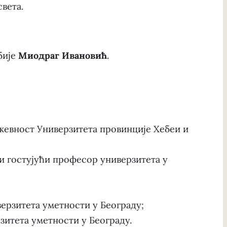
вета.
бије
Миодраг Ивановић
.
жевност Универзитета провинције Хебеи и
и гостујући професор универзитета у
рзитета уметности у Београду;
итета уметности у Београду.