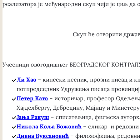
реализатора je међународни скуп чији је циљ да 
Скуп ће отворити држа
Учесници овогодишњег БЕОГРАДСКОГ КОНТРАП
Ли Хао
– кинески песник, прозни писац и к
потпредседник Удружења писаца провинциј
Петер Като
– историчар, професор Одељења 
Хајделбергу, Дебрецину, Мајнцу и Минстеру
Јања Ракуш
– списатељица, филмска ауторка
Никола Коља Божовић
– сликар и редовни
Дивна Вуксановић
– филозофкиња, редовни 