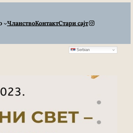
Instagram
о
Чланство
Контакт
Стари сајт
Serbian