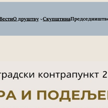
Вести
О друштву
Скупштина
Председништв