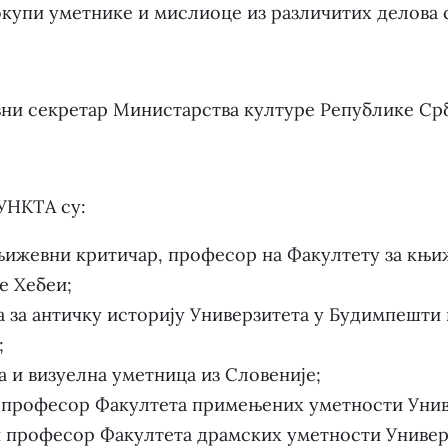
окупи уметнике и мислиоце из различитих делова с
вни секретар Министарства културе Републике Ср
УНКТА су:
њижевни критичар, професор на Факултету за књи
е Хебеи;
за античку историју Универзитета у Будимпешти 
;
 и визуелна уметница из Словеније;
 професор Факултета примењених уметности Униве
професор Факултета драмских уметности Универз