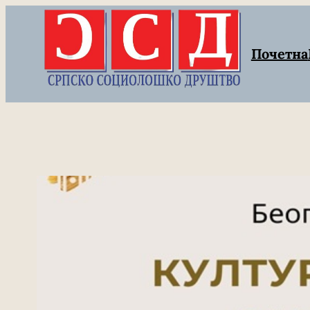
Скочи
на
Почетна
садржај