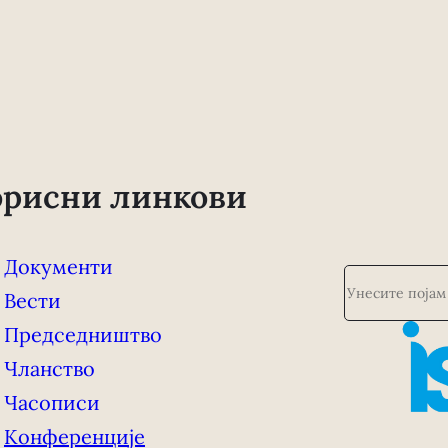
орисни линкови
Документи
П
Вести
р
е
Председништво
т
Чланство
р
а
Часописи
г
Конференције
а