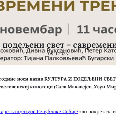
и подељени свет – савремени
08.11.2023
одине носи назив КУЛТУРА И ПОДЕЉЕНИ СВЕТ 
угословенској кинотеци (Сала Макавејев, Узун Мирко
арства културе Републике Србије
као покретача 