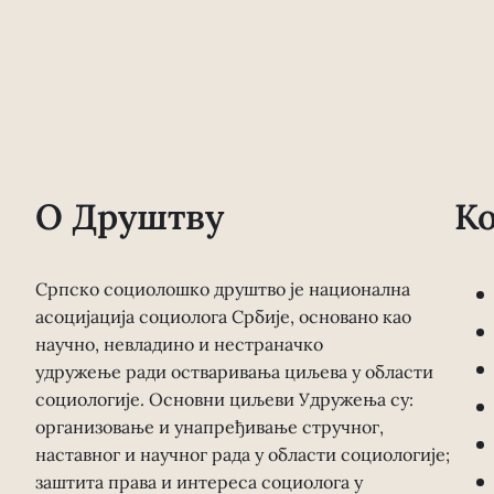
О Друштву
К
Српско социолошко друштво је национална
асоцијација социолога Србије, основано као
научно, невладино и нестраначко
удружење ради остваривања циљева у области
социологије. Основни циљеви Удружења су:
организовање и унапређивање стручног,
наставног и научног рада у области социологије;
заштита права и интереса социолога у