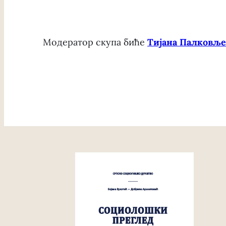
Модератор скупа биће
Тијана Палковље