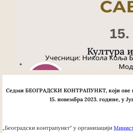
Култура 
Седми БЕОГРАДСКИ КОНТРАПУНКТ, који ове г
15. новембра 2023. године, у Ј
„Београдски контрапункт“ у организацији
Минист