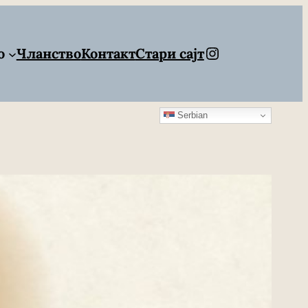
Instagram
о
Чланство
Контакт
Стари сајт
Serbian