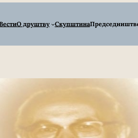
Вести
О друштву
Скупштина
Председништв