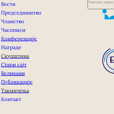
Вести
р
е
Председништво
т
Чланство
р
а
Часописи
г
Конференције
а
Награде
Скупштина
Стари сајт
Великани
Публикације
Такмичења
Контакт