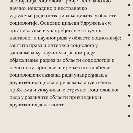
асоцијација социолога Србије, основано као
научно, невладино и нестраначко
удружење ради остваривања циљева у области
социологије. Основни циљеви Удружења су:
организовање и унапређивање стручног,
наставног и научног рада у области социологије;
заштита права и интереса социолога у
запошљавању, научном и јавном раду;
објављивање радова из области социологије и
њено популарисање; ширење и коришћење
социолошких сазнања ради унапређивања
друштвених односа и решавања друштвених
проблема и укључивање стручног социолошког
рада у различите области привредних и
друштвених делатности.