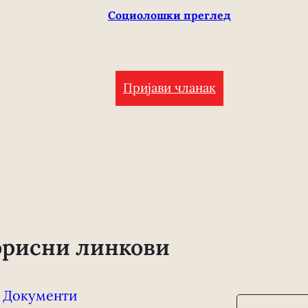
Социолошки преглед
Пријави чланак
орисни линкови
Документи
П