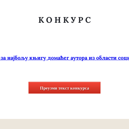
К О Н К У Р С
за најбољу књигу домаћег аутора из области соци
Преузми текст конкурса