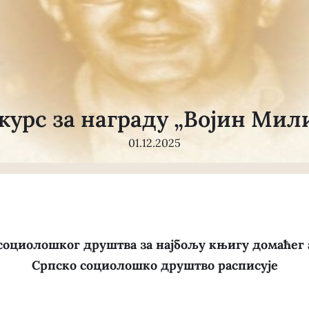
курс за награду „Војин Мил
01.12.2025
социолошког друштва за најбољу књигу домаћег а
Српско социолошко друштво расписује