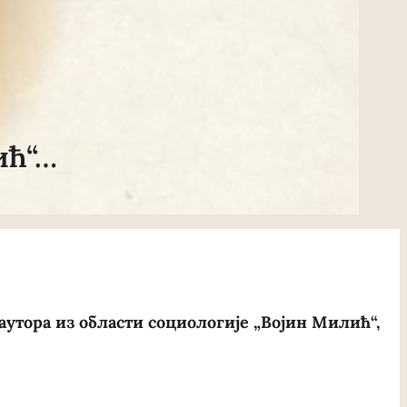
ић“…
утора из области социологије „Војин Милић“,