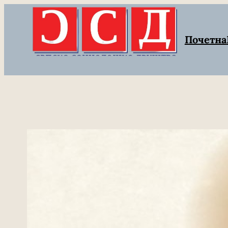
Скочи
на
Почетна
садржај