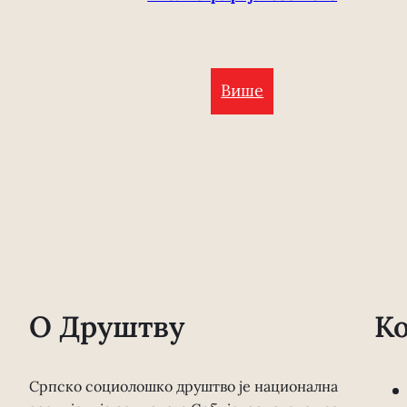
Више
О Друштву
К
Српско социолошко друштво је национална