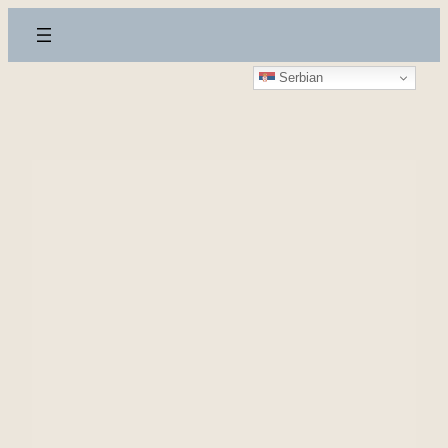
Скочи
на
садржај
Serbian