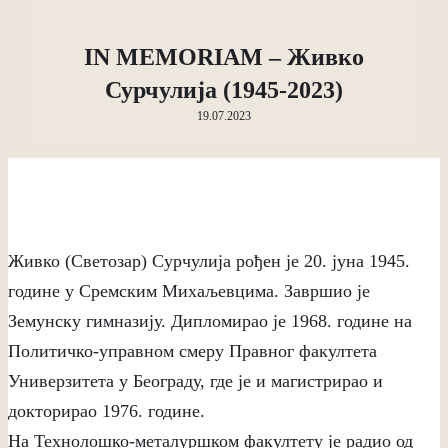
IN MEMORIAM – Живко
Сурчулија (1945-2023)
19.07.2023
Живко (Светозар) Сурчулија рођен је 20. јуна 1945.
године у Сремским Михаљевцима. Завршио је
Земунску гимназију. Дипломирао је 1968. године на
Политичко-управном смеру Правног факултета
Универзитета у Београду, где је и магистрирао и
докторирао 1976. године.
На Технолошко-металуршком факултету је радио од