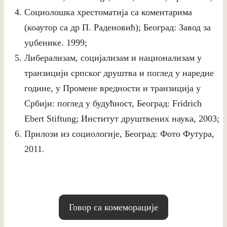
Социолошка хрестоматија са коментарима
(коаутор са др П. Раденовић); Београд: Завод за
уџбенике. 1999;
Либерализам, социјализам и национализам у
транзицији српског друштва и поглед у наредне
године, у Промене вредности и транзиција у
Србији: поглед у будућност, Београд: Fridrich
Ebert Stiftung; Институт друштвених наука, 2003;
Прилози из социологије, Београд: Фото Футура,
2011.
Говор са комеморације