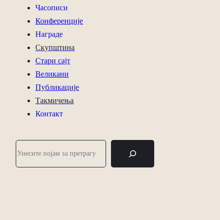
Часописи
Конференције
Награде
Скупштина
Стари сајт
Великани
Публикације
Такмичења
Контакт
П
р
е
т
р
а
г