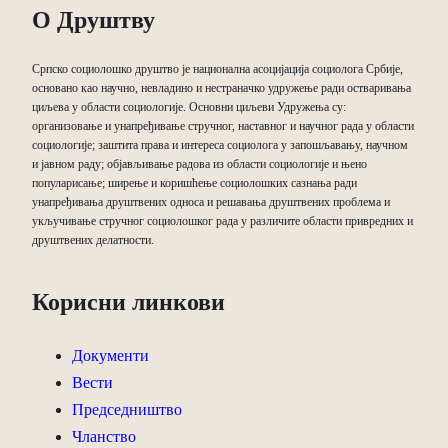
О Друштву
Српско социолошко друштво је национална асоцијација социолога Србије,
основано као научно, невладино и нестраначко удружење ради остваривања
циљева у области социологије. Основни циљеви Удружења су:
организовање и унапређивање стручног, наставног и научног рада у области
социологије; заштита права и интереса социолога у запошљавању, научном
и јавном раду; објављивање радова из области социологије и њено
популарисање; ширење и коришћење социолошких сазнања ради
унапређивања друштвених односа и решавања друштвених проблема и
укључивање стручног социолошког рада у различите области привредних и
друштвених делатности.
Корисни линкови
Документи
Вести
Председништво
Чланство