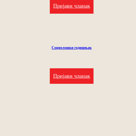
Пријави чланак
Социолошки годишњак
Пријави чланак