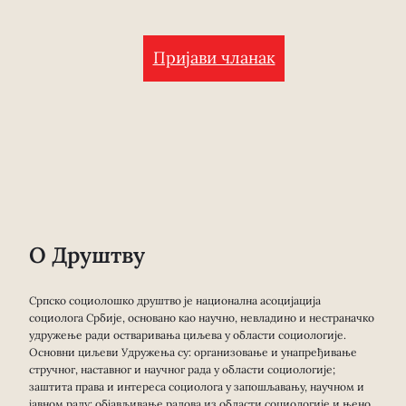
Пријави чланак
О Друштву
Српско социолошко друштво је национална асоцијација
социолога Србије, основано као научно, невладино и нестраначко
удружење ради остваривања циљева у области социологије.
Основни циљеви Удружења су: организовање и унапређивање
стручног, наставног и научног рада у области социологије;
заштита права и интереса социолога у запошљавању, научном и
јавном раду; објављивање радова из области социологије и њено