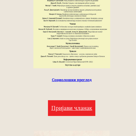
Социолошки преглед
Пријави чланак