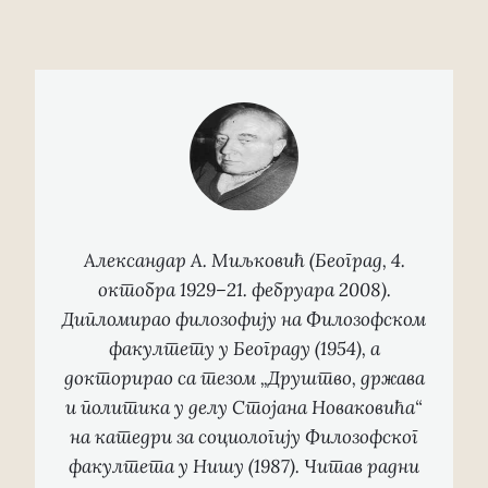
Александар А. Миљковић (Београд, 4.
октобра 1929–21. фебруара 2008).
Дипломирао филозофију на Филозофском
факултету у Београду (1954), а
докторирао са тезом „Друштво, држава
и политика у делу Стојана Новаковића“
на катедри за социологију Филозофског
факултета у Нишу (1987). Читав радни