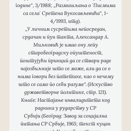
године“, 3/1988; „Размишљања о `Писмима
са села` Сретена Вукосављевића“, 1-
4/1993, итд).
„У личним сусретима непосредан,
срдачан и пун такта, Александар А.
Миљковић је имао ону лепу
старобеоградску опуштеност,
поштујући принцип да се ствари раде
најозбиљније што се може, али да се о
њима говори без патетике, као о нечему
што се само по себи разуме“. (Искуство
државотворне политике, стр. 121).
Књиге:
Настајање инвалидитета код
радника у рударству у СР
Србији
(Београд: Завод за социјална
питања СР Србије, 1965; текст куцан