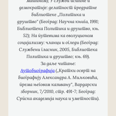
машином);
У служби истине и
демократије: делатност предратне
библиотеке „Политика и
друштво“
(Београд: Научна књига, 1991;
Библиотека Политика и друштво, књ.
52);
На путевима ка еволуционом
социјализму: чланци и огледи
(Београд:
Службени гласник, 2005, Библиотека
Политика и друштво; књ. 69).
За даље читање:
Аутобиографија
(„Кратки осврт на
биографију Александра А. Миљковића,
према његовом казивању“,
Вардарски
зборник
, 7/2010, стр. 491-7; Београд:
Српска академија наука и уметности).