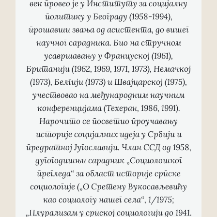
век провео је у Институту за социјалну
политику у Београду (1958-1994),
прошавши звања од асистента, до вишег
научног сарадника. Био на стручном
усавршавању у Француској (1961),
Британији (1962, 1969, 1971, 1973), Немачкој
(1973), Белгији (1973) и Швајцарској (1975),
учествовао на међународним научним
конференцијама (Техеран, 1986, 1991).
Нарочито се посветио проучавању
историје социјалних идеја у Србији и
предратној Југославији. Члан ССД од 1958,
дугогодишњи сарадник „Социолошког
прегледа“ за област историје српске
социологије („О Сретену Вукосављевићу
као социологу нашег села“, 1/1975;
„Плурализам у српској социологији до 1941.