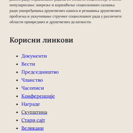
популарисање; ширење и коришћење социолошких сазнања
ради унапређивања друштвених односа и решавања друштвених
проблема и укључивање стручног социолошког рада у различите
области привредних и друштвених делатности.
Корисни линкови
Документи
Вести
Председништво
Чланство
Часописи
Конференције
Награде
Скупштина
Стари сајт
Великани