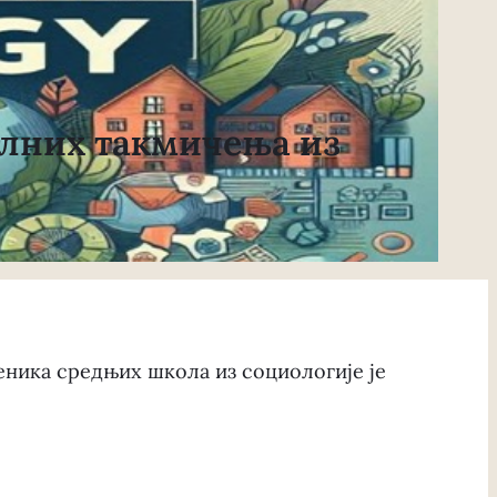
лних такмичења из
ника средњих школа из социологије је