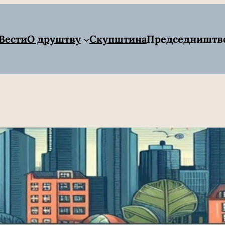
Вести
О друштву
Скупштина
Председништв