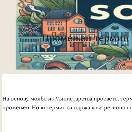
Промењен термин 
На основу молбе из Министарства просвете, тер
промењен. Нови термин за одржавање регионалних 