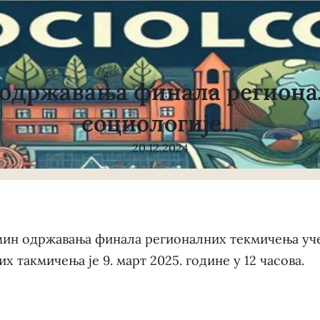
одржавања финала региона
социологије…
20.12.2024
мин одржавања финала регионалних текмичења уче
такмичења је 9. март 2025. године у 12 часова.