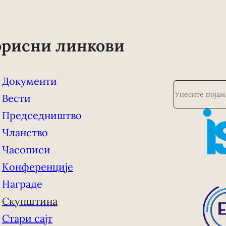
орисни линкови
Документи
П
Вести
р
е
Председништво
т
Чланство
р
а
Часописи
г
Конференције
а
Награде
Скупштина
Стари сајт