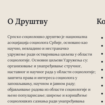
О Друштву
К
Српско социолошко друштво је национална
асоцијација социолога Србије, основано као
научно, невладино и нестраначко
удружење ради остваривања циљева у области
социологије. Основни циљеви Удружења су:
организовање и унапређивање стручног,
наставног и научног рада у области социологије;
заштита права и интереса социолога у
запошљавању, научном и јавном раду;
објављивање радова из области социологије и
њено популарисање; ширење и коришћење
социолошких сазнања ради унапређивања