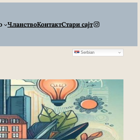
Instagram
о
Чланство
Контакт
Стари сајт
Serbian