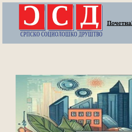
Скочи
на
Почетна
садржај